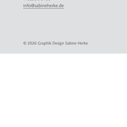
info@sabineherke.de
© 2026 Graphik Design Sabine Herke