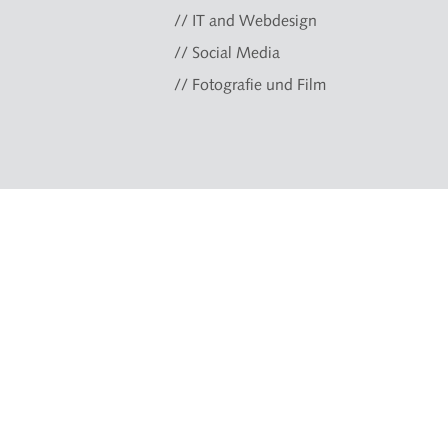
// IT and Webdesign
// Social Media
// Fotografie und Film